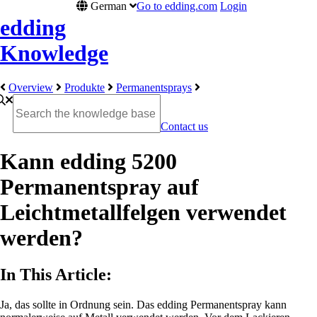
German
Go to edding.com
Login
edding
Knowledge
Overview
Produkte
Permanentsprays
Contact us
Kann edding 5200
Permanentspray auf
Leichtmetallfelgen verwendet
werden?
In This Article:
Ja, das sollte in Ordnung sein. Das edding Permanentspray kann