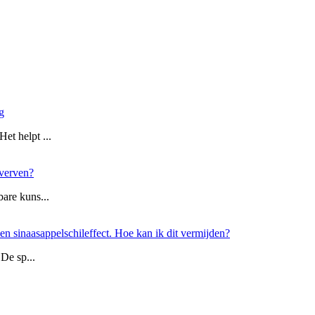
g
et helpt ...
 verven?
bare kuns...
n sinaasappelschileffect. Hoe kan ik dit vermijden?
 De sp...