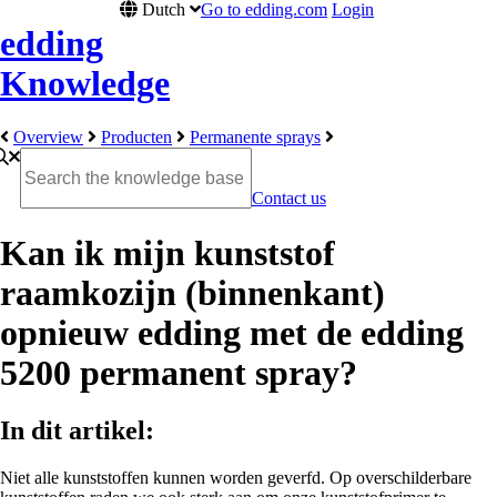
Dutch
Go to edding.com
Login
edding
Knowledge
Overview
Producten
Permanente sprays
Contact us
Kan ik mijn kunststof
raamkozijn (binnenkant)
opnieuw edding met de edding
5200 permanent spray?
In dit artikel:
Niet alle kunststoffen kunnen worden geverfd. Op overschilderbare