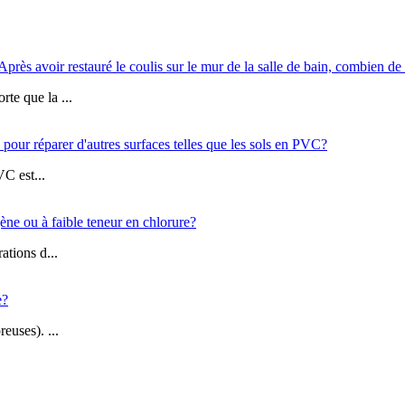
ès avoir restauré le coulis sur le mur de la salle de bain, combien de 
te que la ...
 pour réparer d'autres surfaces telles que les sols en PVC?
VC est...
gène ou à faible teneur en chlorure?
ations d...
e?
euses). ...