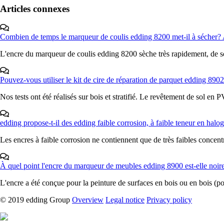
Articles connexes
Combien de temps le marqueur de coulis edding 8200 met-il à sécher? Apr
L'encre du marqueur de coulis edding 8200 sèche très rapidement, de sor
Pouvez-vous utiliser le kit de cire de réparation de parquet edding 8902
Nos tests ont été réalisés sur bois et stratifié. Le revêtement de sol en P
edding propose-t-il des edding faible corrosion, à faible teneur en halo
Les encres à faible corrosion ne contiennent que de très faibles concentr
À quel point l'encre du marqueur de meubles edding 8900 est-elle noir
L'encre a été conçue pour la peinture de surfaces en bois ou en bois (por
© 2019 edding Group
Overview
Legal notice
Privacy policy