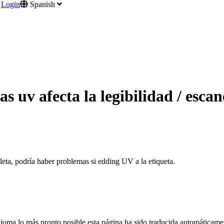
Login
Spanish
s uv afecta la legibilidad / escan
ioleta, podría haber problemas si edding UV a la etiqueta.
dioma lo más pronto posible esta página ha sido traducida automáticamen