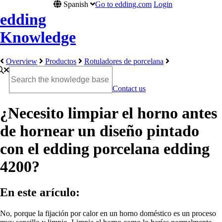
Spanish
Go to edding.com
Login
edding
Knowledge
Overview
Productos
Rotuladores de porcelana
Contact us
¿Necesito limpiar el horno antes
de hornear un diseño pintado
con el edding porcelana edding
4200?
En este arículo:
No, porque la fijación por calor en un horno doméstico es un proceso