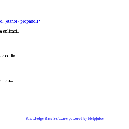
ol (etanol / propanol)?
 aplicaci...
or eddin...
encia...
Knowledge Base Software powered by Helpjuice