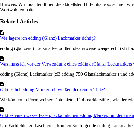
Hinweis: Wir möchten Ihnen die aktuellsten Hilfeinhalte so schnell wie
Wortwahl enthalten.
Related Articles
Wie lagere ich edding (Glanz) Lackmarker richtig?
edding (glänzend) Lackmarker sollten idealerweise waagerecht (zB flach
Was muss ich vor der Verwendung eines edding (Glanz) Lackmarkers 
edding (Glanz) Lackmarker (zB edding 750 Glanzlackmarker ) und edd
Gibt es bei edding Marker mit weißer, deckender Tinte?
Wir können in Form weißer Tinte bieten Farbmarkierstifte , wie der edd
Gibt es einen wasserfesten, lackähnlichen edding Marker, mit dem ma
Um Farbfehler zu kaschieren, können Sie folgende edding Lackmarker i