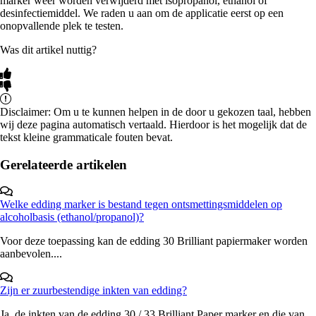
marker weer worden verwijderd met isopropanol, ethanol of
desinfectiemiddel. We raden u aan om de applicatie eerst op een
onopvallende plek te testen.
Was dit artikel nuttig?
Disclaimer: Om u te kunnen helpen in de door u gekozen taal, hebben
wij deze pagina automatisch vertaald. Hierdoor is het mogelijk dat de
tekst kleine grammaticale fouten bevat.
Gerelateerde artikelen
Welke edding marker is bestand tegen ontsmettingsmiddelen op
alcoholbasis (ethanol/propanol)?
Voor deze toepassing kan de edding 30 Brilliant papiermaker worden
aanbevolen....
Zijn er zuurbestendige inkten van edding?
Ja, de inkten van de edding 30 / 33 Brilliant Paper marker en die van