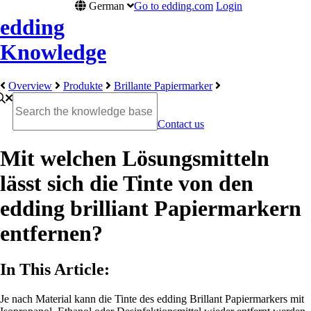
German
Go to edding.com
Login
edding
Knowledge
Overview
Produkte
Brillante Papiermarker
Contact us
Mit welchen Lösungsmitteln
lässt sich die Tinte von den
edding brilliant Papiermarkern
entfernen?
In This Article:
Je nach Material kann die Tinte des edding Brillant Papiermarkers mit