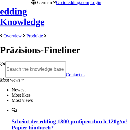
German
Go to edding.com
Login
edding
Knowledge
Overview
Produkte
Präzisions-Fineliner
Contact us
Most views
Newest
Most likes
Most views
Scheint der edding 1800 profipen durch 120g/m²
Papier hindurch?