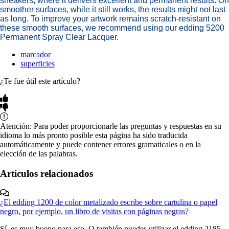
sneakers, where it delivers excellent and permanent results. On
smoother surfaces, while it still works, the results might not last
as long. To improve your artwork remains scratch-resistant on
these smooth surfaces, we recommend using our edding 5200
Permanent Spray Clear Lacquer.
marcador
superficies
¿Te fue útil este artículo?
Atención: Para poder proporcionarle las preguntas y respuestas en su
idioma lo más pronto posible esta página ha sido traducida
automáticamente y puede contener errores gramaticales o en la
elección de las palabras.
Artículos relacionados
¿El edding 1200 de color metalizado escribe sobre cartulina o papel
negro, por ejemplo, un libro de visitas con páginas negras?
Sí, es muy bueno para eso. O también puedes utilizar el edding 2185